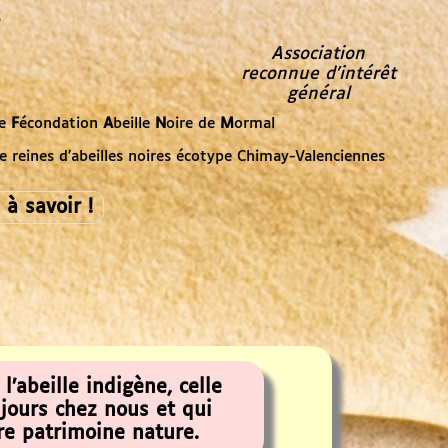
Association
reconnue d’intérêt
général
de
F
écondation
A
beille
N
oire de
M
ormal
de reines d’abeilles noires écotype Chimay-Valenciennes
 à savoir !
 l’abeille indigène, celle
ujours chez nous et qui
tre patrimoine nature.