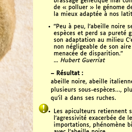
brassage génétique mal con
de « polluer » le génome de 
la mieux adaptée à nos lati
"Peu à peu, l’abeille noire 
espèces et perd sa pureté
son adaptation au milieu C’
non négligeable de son aire d
menacée de disparition."
... Hubert Guerriat
–
Résultat :
abeille noire, abeille italien
plusieurs sous-espèces…, plu
qu’il a dans ses ruches.
Les apiculteurs retiennent 
l’agressivité exacerbée de l
importations, phénomène bi
avec l’abeille noire