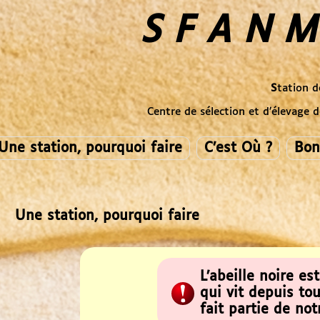
S F A N M
S
tation 
Centre de sélection et d’élevage 
Une station, pourquoi faire
C’est Où ?
Bon
Une station, pourquoi faire
L’abeille noire est
qui vit depuis to
fait partie de no