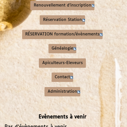
Renouvellement d’inscription
Réservation Station
RÉSERVATION formation/évènements
Généalogie
Apiculteurs-Eleveurs
Contact
Administration
Evènements à venir
Pas d’évènements à venir