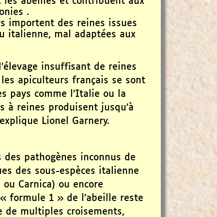
t les abeilles et contribuent aux
onies .
rs importent des reines issues
u italienne, mal adaptées aux
l’élevage insuffisant de reines
 les apiculteurs français se sont
s pays comme l’Italie ou la
s à reines produisent jusqu’à
explique Lionel Garnery.
es des pathogènes inconnus de
ssues des sous-espèces italienne
a ou Carnica) ou encore
 « formule 1 » de l’abeille reste
e de multiples croisements,