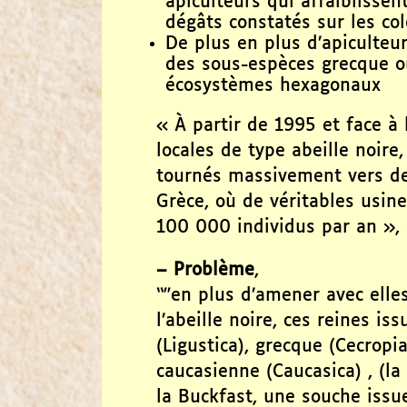
apiculteurs qui affaiblissen
dégâts constatés sur les col
De plus en plus d’apiculteu
des sous-espèces grecque o
écosystèmes hexagonaux
« À partir de 1995 et face à 
locales de type abeille noire,
tournés massivement vers de
Grèce, où de véritables usine
100 000 individus par an », 
–
Problème
,
“"en plus d’amener avec ell
l’abeille noire, ces reines i
(Ligustica), grecque (Cecropi
caucasienne (Caucasica) , (la
la Buckfast, une souche issu